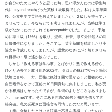
か自分のためにやろうと思った時、思い浮かんだのは学生時
代に beyond reachだった英検１級取得でした。私は大学卒業
後、公立中学で英語を教えていましたが、２級しか持ってい
ませんでした。今ならとても考えられませんが、当時は準１
級がなかったのでこれでもacceptableでした。そこで、手始
めに準１級（1998）を取り、翌年、神奈川県立外語短大の科
目履修生になりました。そこでは、英字新聞を精読したり小
論文を作成したりしましたが、語彙のなさにがく然とさせら
れ目標の１級は遙か彼方でした。
しかし「教える事は学ぶ事」とばかりに塾で教える傍ら、
ひとり過去問と取り組み2002年、６回目の挑戦でやっと筆記
試験に合格。一方、面接は絶対１回で受かる！と根拠のない
自己暗示をかけて直前の10日間真剣に集中しました。私が受
かる根拠はなかったのですが、学習のよりどころはありまし
た。Internetです。そこにある同志の経験と知恵を借りて面
接突破。私の必死さに面接官も同情したのだと思います。
１級に合格したとはいえ語彙の不足を痛感していたので、