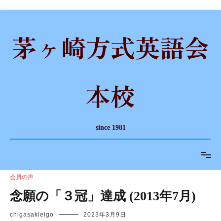
コ
ン
茅ヶ崎方式英語会
テ
ン
ツ
へ
ス
本校
キ
ッ
プ
since 1981
会員の声
念願の「３冠」達成 (2013年7月)
chigasakieigo
2023年3月9日