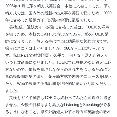
2006年１月に茅ヶ崎方式英語会 本校に入会しました。茅ヶ
崎方式では、国内外の最新の出来事を英語で聴くため、2009
年に合格した通訳ガイド試験の学習に最適でした。
英検1級、通訳ガイド試験に合格した後は、TOEICの満点
を狙うため、本校のClass 3で学ぶかたわら、塾のTOEIC講
師になりました。教える事は本当に効果的な勉強方法です。
徐々にスコアは上がりましたが、980から上は遠かったで
す。私はPart7の推測問題が苦手で、何となく選んだ答えが
いつも致命傷になりました。TOEICでは根拠のない答えは絶
対ないので、情報を整理しながらの速読力をつけるために大
量の模擬問題集のほか、茅ヶ崎方式で内外のニュースを聴い
たり、Webで興味のある話題を継続的に聴いたり読んだりし
ました。
英検もガイド試験もTOEICも終わってみたら通過点に過ぎ
ません。今後の目標はより高度なListeningとSpeakingができ
るようになること。県立外語短大や茅ヶ崎方式英語会の教材