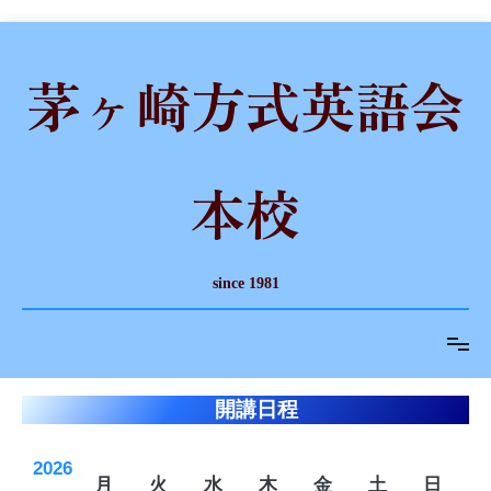
コ
ン
茅ヶ崎方式英語会
テ
ン
ツ
へ
ス
本校
キ
ッ
プ
since 1981
開講日程
2026
月
火
水
木
金
土
日