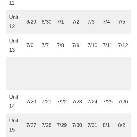
11
Unit
6/29
6/30
7/1
7/2
7/3
7/4
7/5
12
Unit
7/6
7/7
7/8
7/9
7/10
7/11
7/12
13
Unit
7/20
7/21
7/22
7/23
7/24
7/25
7/26
14
Unit
7/27
7/28
7/29
7/30
7/31
8/1
8/2
15