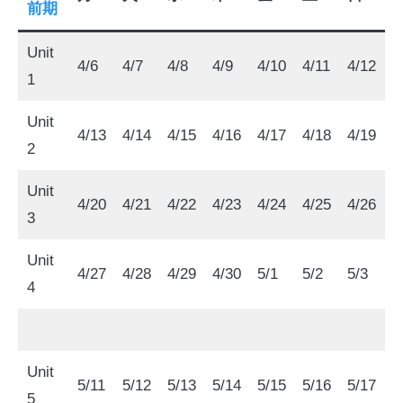
前期
Unit
4/6
4/7
4/8
4/9
4/10
4/11
4/12
1
Unit
4/13
4/14
4/15
4/16
4/17
4/18
4/19
2
Unit
4/20
4/21
4/22
4/23
4/24
4/25
4/26
3
Unit
4/27
4/28
4/29
4/30
5/1
5/2
5/3
4
Unit
5/11
5/12
5/13
5/14
5/15
5/16
5/17
5